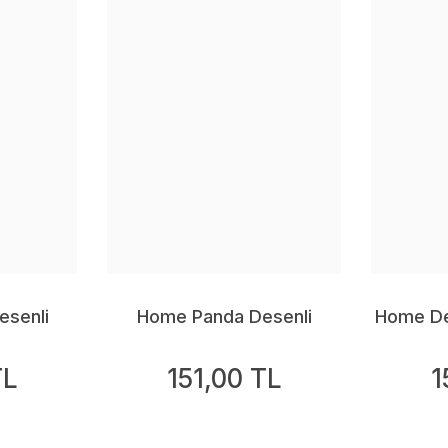
senli
Home Panda Desenli
Home Dek
fı
Dekoratif Kırlent Kılıfı
Kırle
TL
151,00 TL
1