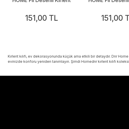
HOME Fil Desenli Kırlent
HOME Fil Desenli
Kılıfı
Kılıfı
151,00 TL
151,00 
Kırlent kılıfı, ev dekorasyonunda küçük ama etkili bir detaydır. Dnr Home 
evinizde konforu yeniden tanımlayın. Şimdi Homednr kırlent kılıfı koleks