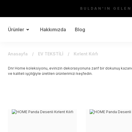
BULDAN'IN GELEN
Ürünler
Hakkımızda
Blog
Anasayfa
EV TEKSTİLİ
Kırlent Kılıfı
Dnr Home koleksiyonu, evinizin dekorasyonuna zarif bir dokunuş kazandırı
ve kaliteli işçiliğiyle üretilen ürünlerimizi keşfedin.