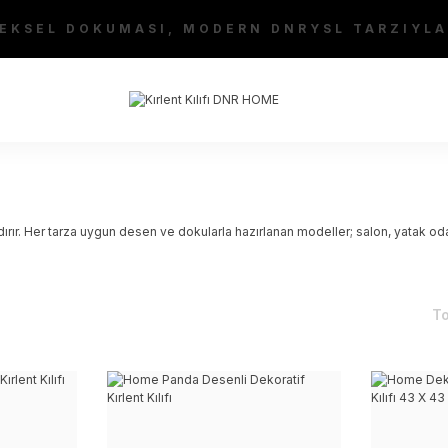
EKSEL DOKUMASI, MODERN DNRYSL TARZIYLA
r. Her tarza uygun desen ve dokularla hazırlanan modeller; salon, yatak odası 
To