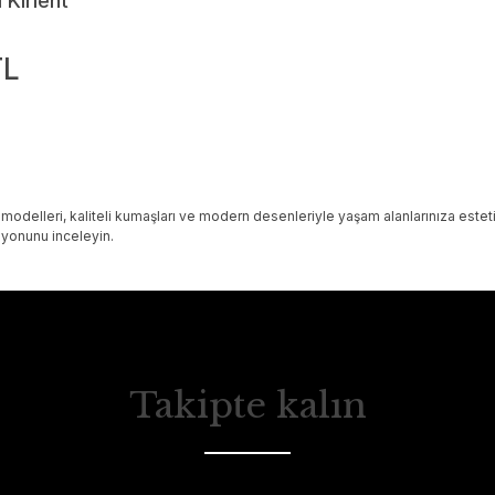
 Kırlent
TL
modelleri, kaliteli kumaşları ve modern desenleriyle yaşam alanlarınıza estetik
iyonunu inceleyin.
Takipte kalın