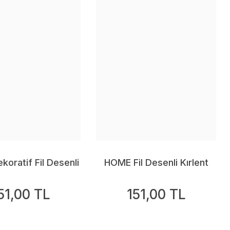
oratif Fil Desenli
HOME Fil Desenli Kırlent
nt Kılıfı 43 X 43
Kılıfı
51,00 TL
151,00 TL