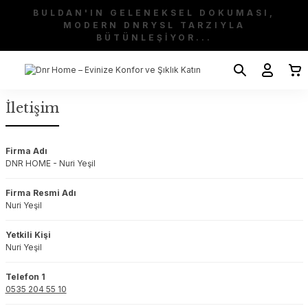
BULDAN'IN GELENEKSEL DOKUMASI,
MODERN DNRYSL TARZIYLA
BÜTÜNLEŞİYOR...
İletişim
Firma Adı
DNR HOME - Nuri Yeşil
Firma Resmi Adı
Nuri Yeşil
Yetkili Kişi
Nuri Yeşil
Telefon 1
0535 204 55 10