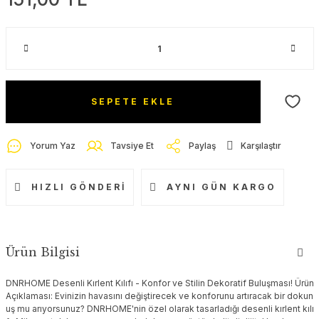
SEPETE EKLE
Yorum Yaz
Tavsiye Et
Paylaş
Karşılaştır
HIZLI GÖNDERI
AYNI GÜN KARGO
Ürün Bilgisi
DNRHOME Desenli Kırlent Kılıfı - Konfor ve Stilin Dekoratif Buluşması! Ürün
Açıklaması: Evinizin havasını değiştirecek ve konforunu artıracak bir dokun
uş mu arıyorsunuz? DNRHOME'nin özel olarak tasarladığı desenli kırlent kılı