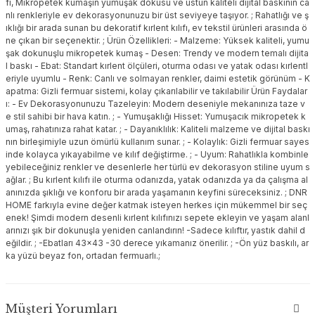
fı, Mikropetek kumaşın yumuşak dokusu ve üstün kaliteli dijital baskının ca
nlı renkleriyle ev dekorasyonunuzu bir üst seviyeye taşıyor. ; Rahatlığı ve ş
ıklığı bir arada sunan bu dekoratif kırlent kılıfı, ev tekstil ürünleri arasında ö
ne çıkan bir seçenektir. ; Ürün Özellikleri: - Malzeme: Yüksek kaliteli, yumu
şak dokunuşlu mikropetek kumaş - Desen: Trendy ve modern temalı dijita
l baskı - Ebat: Standart kırlent ölçüleri, oturma odası ve yatak odası kırlentl
eriyle uyumlu - Renk: Canlı ve solmayan renkler, daimi estetik görünüm - K
apatma: Gizli fermuar sistemi, kolay çıkarılabilir ve takılabilir Ürün Faydalar
ı: - Ev Dekorasyonunuzu Tazeleyin: Modern deseniyle mekanınıza taze v
e stil sahibi bir hava katın. ; - Yumuşaklığı Hisset: Yumuşacık mikropetek k
umaş, rahatınıza rahat katar. ; - Dayanıklılık: Kaliteli malzeme ve dijital baskı
nın birleşimiyle uzun ömürlü kullanım sunar. ; - Kolaylık: Gizli fermuar sayes
inde kolayca yıkayabilme ve kılıf değiştirme. ; - Uyum: Rahatlıkla kombinle
yebileceğiniz renkler ve desenlerle her türlü ev dekorasyon stiline uyum s
ağlar. ; Bu kırlent kılıfı ile oturma odanızda, yatak odanızda ya da çalışma al
anınızda şıklığı ve konforu bir arada yaşamanın keyfini süreceksiniz. ; DNR
HOME farkıyla evine değer katmak isteyen herkes için mükemmel bir seç
enek! Şimdi modern desenli kırlent kılıfınızı sepete ekleyin ve yaşam alanl
arınızı şık bir dokunuşla yeniden canlandırın! -Sadece kılıftır, yastık dahil d
eğildir. ; -Ebatları 43x43 -30 derece yıkamanız önerilir. ; -Ön yüz baskılı, ar
ka yüzü beyaz fon, ortadan fermuarlı.;
Müşteri Yorumları