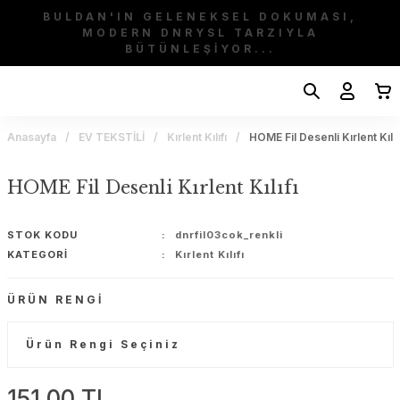
BULDAN'IN GELENEKSEL DOKUMASI,
MODERN DNRYSL TARZIYLA
BÜTÜNLEŞİYOR...
Anasayfa
EV TEKSTİLİ
Kırlent Kılıfı
HOME Fil Desenli Kırlent Kılıf
HOME Fil Desenli Kırlent Kılıfı
STOK KODU
dnrfil03cok_renkli
KATEGORI
Kırlent Kılıfı
ÜRÜN RENGI
151,00 TL