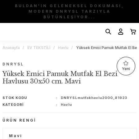
BULDAN'IN GELENEKSEL DOKUMASI,
MODERN DNRYSL TARZIYLA
BÜTÜNLEŞİYOR...
Anasayfa
EV TEKSTİLİ
Havlu
Yüksek Emici Pamuk Mutfak El Bez
DNRYSL
Yeni
Yüksek Emici Pamuk Mutfak El Bezi
Havlusu 30x50 cm. Mavi
STOK KODU
DNRYSLmutfakhavlu2000_81923
KATEGORI
Havlu
ÜRÜN RENGI