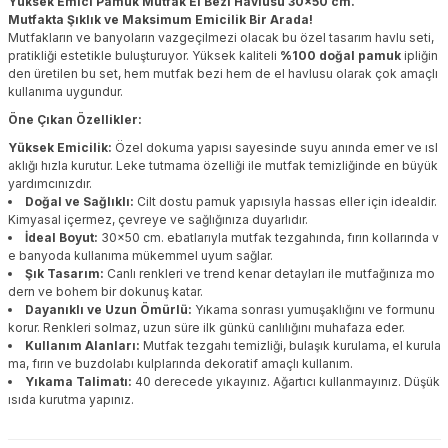
Yüksek Emici Pamuk Mutfak El Bezi Havlusu 30x50 cm.
Mutfakta Şıklık ve Maksimum Emicilik Bir Arada!
Mutfakların ve banyoların vazgeçilmezi olacak bu özel tasarım havlu seti,
pratikliği estetikle buluşturuyor. Yüksek kaliteli
%100 doğal pamuk
ipliğin
den üretilen bu set, hem mutfak bezi hem de el havlusu olarak çok amaçlı
kullanıma uygundur.
Öne Çıkan Özellikler:
Yüksek Emicilik:
Özel dokuma yapısı sayesinde suyu anında emer ve ısl
aklığı hızla kurutur. Leke tutmama özelliği ile mutfak temizliğinde en büyük
yardımcınızdır.
Doğal ve Sağlıklı:
Cilt dostu pamuk yapısıyla hassas eller için idealdir.
Kimyasal içermez, çevreye ve sağlığınıza duyarlıdır.
İdeal Boyut:
30x50 cm. ebatlarıyla mutfak tezgahında, fırın kollarında v
e banyoda kullanıma mükemmel uyum sağlar.
Şık Tasarım:
Canlı renkleri ve trend kenar detayları ile mutfağınıza mo
dern ve bohem bir dokunuş katar.
Dayanıklı ve Uzun Ömürlü:
Yıkama sonrası yumuşaklığını ve formunu
korur. Renkleri solmaz, uzun süre ilk günkü canlılığını muhafaza eder.
Kullanım Alanları:
Mutfak tezgahı temizliği, bulaşık kurulama, el kurula
ma, fırın ve buzdolabı kulplarında dekoratif amaçlı kullanım.
Yıkama Talimatı:
40 derecede yıkayınız. Ağartıcı kullanmayınız. Düşük
ısıda kurutma yapınız.