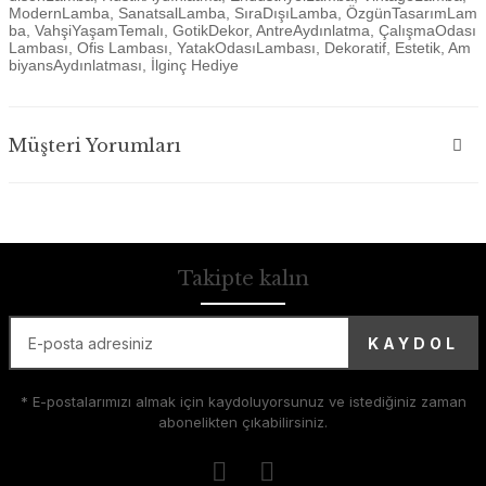
ModernLamba, SanatsalLamba, SıraDışıLamba, ÖzgünTasarımLam
ba, VahşiYaşamTemalı, GotikDekor, AntreAydınlatma, ÇalışmaOdası
Lambası, Ofis Lambası, YatakOdasıLambası, Dekoratif, Estetik, Am
biyansAydınlatması, İlginç Hediye
Müşteri Yorumları
Takipte kalın
KAYDOL
* E-postalarımızı almak için kaydoluyorsunuz ve istediğiniz zaman
abonelikten çıkabilirsiniz.