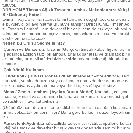
mürlü kullanım vaat eden bu aplik, kaliteyi ve dayanıklılığı ön planda
tutuyor.
DNR HOME Timsah Ağızlı Tasarım Lamba - Mekanlarınıza Vahşi
Bir Dokunuş Katın!
Evinizin veya ofisinizin atmosferini tamamen değiştirecek, sıra dışı v
e büyüleyici bir aydınlatma ürünüyle tanışın: DNR HOME Timsah Ağı
zlı Tasarım Lamba! Hem dekoratif bir obje hem de etkileyici bir aydın
latma çözümü sunan bu eşsiz parça, mekanlarınıza cesur ve karakt
eristik bir hava katacak.
Neden Bu Ürünü Seçmelisiniz?
Çarpıcı ve Benzersiz Tasarım:
Gerçekçi timsah kafası figürü, açılm
ış ağzında Edison tarzı bir ampulü tutarak sanatsal ve dramatik bir g
örüntü oluşturur. Misafirlerinizin ve sizin hayran kalacağı bir odak no
ktasıdır.
Çok Yönlü Kullanım:
Duvar Aplik (Duvara Monte Edilebilir Model):
Antrelerinizde, salo
nunuzda, yatak odanızda veya çalışma alanınızda duvara monte ed
erek ambiyans aydınlatması veya direkt ışık sağlayabilirsiniz.
Masa / Zemin Lambası (Ayakta Duran Model):
Komodin, çalışma
masası, konsol veya zeminde kullanarak mekanlarınıza endüstriyel
ve rustik bir hava katabilirsiniz.
(Ürününüz hem duvara monte edilebilir hem de masa üstü kullanılab
ilir mi, yoksa tek bir tipi mi var? Buna göre bu kısmı düzenleyebilirsin
iz.)
Atmosferik Aydınlatma:
Özellikle Edison tipi rustik ampullerle kullan
ıldığında sıcak ve davetkar bir ışık yayarak odanızda samimi bir atm
osfer yaratır.