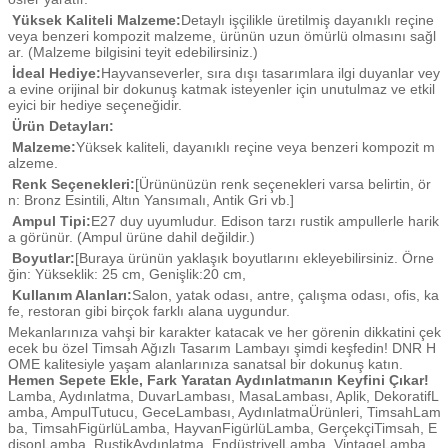
Yüksek Kaliteli Malzeme:
Detaylı işçilikle üretilmiş dayanıklı reçine
veya benzeri kompozit malzeme, ürünün uzun ömürlü olmasını sağl
ar. (Malzeme bilgisini teyit edebilirsiniz.)
İdeal Hediye:
Hayvanseverler, sıra dışı tasarımlara ilgi duyanlar vey
a evine orijinal bir dokunuş katmak isteyenler için unutulmaz ve etkil
eyici bir hediye seçeneğidir.
Ürün Detayları:
Malzeme:
Yüksek kaliteli, dayanıklı reçine veya benzeri kompozit m
alzeme.
Renk Seçenekleri:
[Ürününüzün renk seçenekleri varsa belirtin, ör
n: Bronz Esintili, Altın Yansımalı, Antik Gri vb.]
Ampul Tipi:
E27 duy uyumludur. Edison tarzı rustik ampullerle harik
a görünür. (Ampul ürüne dahil değildir.)
Boyutlar:
[Buraya ürünün yaklaşık boyutlarını ekleyebilirsiniz. Örne
ğin: Yükseklik: 25 cm, Genişlik:20 cm,
Kullanım Alanları:
Salon, yatak odası, antre, çalışma odası, ofis, ka
fe, restoran gibi birçok farklı alana uygundur.
Mekanlarınıza vahşi bir karakter katacak ve her görenin dikkatini çek
ecek bu özel Timsah Ağızlı Tasarım Lambayı şimdi keşfedin! DNR H
OME kalitesiyle yaşam alanlarınıza sanatsal bir dokunuş katın.
Hemen Sepete Ekle, Fark Yaratan Aydınlatmanın Keyfini Çıkar!
Lamba, Aydınlatma, DuvarLambası, MasaLambası, Aplik, DekoratifL
amba, AmpulTutucu, GeceLambası, AydınlatmaÜrünleri, TimsahLam
ba, TimsahFigürlüLamba, HayvanFigürlüLamba, GerçekçiTimsah, E
disonLamba, RustikAydınlatma, EndüstriyelLamba, VintageLamba,