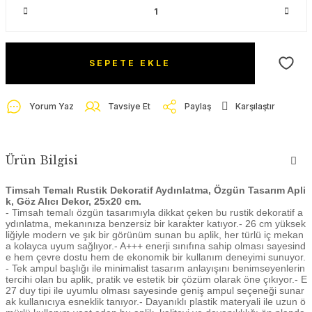
SEPETE EKLE
Yorum Yaz
Tavsiye Et
Paylaş
Karşılaştır
Ürün Bilgisi
Timsah Temalı Rustik Dekoratif Aydınlatma, Özgün Tasarım Apli
k, Göz Alıcı Dekor, 25x20 cm.
- Timsah temalı özgün tasarımıyla dikkat çeken bu rustik dekoratif a
ydınlatma, mekanınıza benzersiz bir karakter katıyor.- 26 cm yüksek
liğiyle modern ve şık bir görünüm sunan bu aplik, her türlü iç mekan
a kolayca uyum sağlıyor.- A+++ enerji sınıfına sahip olması sayesind
e hem çevre dostu hem de ekonomik bir kullanım deneyimi sunuyor.
- Tek ampul başlığı ile minimalist tasarım anlayışını benimseyenlerin
tercihi olan bu aplik, pratik ve estetik bir çözüm olarak öne çıkıyor.- E
27 duy tipi ile uyumlu olması sayesinde geniş ampul seçeneği sunar
ak kullanıcıya esneklik tanıyor.- Dayanıklı plastik materyali ile uzun ö