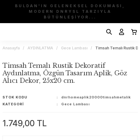
BULDAN'IN GELENEKSEL DOKUMASI,
MODERN DNRYSL TARZIYLA
BÜTÜNLEŞİYOR...
Anasayfa
AYDINLATMA
Gece Lambası
Timsah Temalı Rustik De
Timsah Temalı Rustik Dekoratif
Aydınlatma, Özgün Tasarım Aplik, Göz
Alıcı Dekor, 25x20 cm.
STOK KODU
dnrhomeaplik20000timsahmetalik
KATEGORI
Gece Lambası
1.749,00 TL