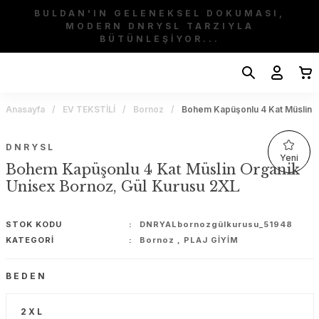
BULDAN'IN GELENEKSEL DOKUMASI,
MODERN DNRYSL TARZIYLA
BÜTÜNLEŞİYOR...
Anasayfa
EV TEKSTİLİ
Bornoz
Bohem Kapüşonlu 4 Kat Müslin O
DNRYSL
Yeni
Bohem Kapüşonlu 4 Kat Müslin Organik
Unisex Bornoz, Gül Kurusu 2XL
STOK KODU
DNRYALbornozgülkurusu_51948
KATEGORI
Bornoz
,
PLAJ GİYİM
BEDEN