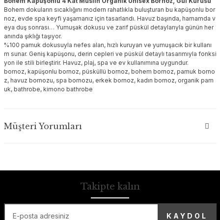
Bohem Kapüşonlu 4 Kat Müslin Organik Unisex Bornoz, Gül Kurusu
Bohem dokuların sıcaklığını modern rahatlıkla buluşturan bu kapüşonlu bor
noz, evde spa keyfi yaşamanız için tasarlandı. Havuz başında, hamamda v
eya duş sonrası… Yumuşak dokusu ve zarif püskül detaylarıyla günün her
anında şıklığı taşıyor.
%100 pamuk dokusuyla nefes alan, hızlı kuruyan ve yumuşacık bir kullanı
m sunar. Geniş kapüşonu, derin cepleri ve püskül detaylı tasarımıyla fonksi
yon ile stili birleştirir. Havuz, plaj, spa ve ev kullanımına uygundur.
bornoz, kapüşonlu bornoz, püsküllü bornoz, bohem bornoz, pamuk borno
z, havuz bornozu, spa bornozu, erkek bornoz, kadın bornoz, organik pam
uk, bathrobe, kimono bathrobe
Müşteri Yorumları
Takipte kalın
KAYDOL