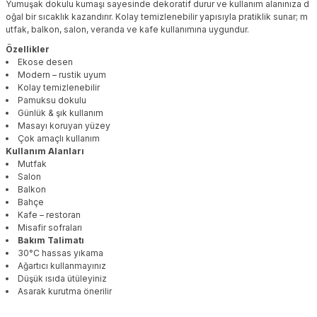
Yumuşak dokulu kumaşı sayesinde dekoratif durur ve kullanım alanınıza d
oğal bir sıcaklık kazandırır. Kolay temizlenebilir yapısıyla pratiklik sunar; m
utfak, balkon, salon, veranda ve kafe kullanımına uygundur.
Özellikler
Ekose desen
Modern – rustik uyum
Kolay temizlenebilir
Pamuksu dokulu
Günlük & şık kullanım
Masayı koruyan yüzey
Çok amaçlı kullanım
Kullanım Alanları
Mutfak
Salon
Balkon
Bahçe
Kafe – restoran
Misafir sofraları
Bakım Talimatı
30°C hassas yıkama
Ağartıcı kullanmayınız
Düşük ısıda ütüleyiniz
Asarak kurutma önerilir