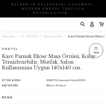
BULDAN'IN GELENEKSEL DOKUMASI,
MODERN DNRYSL TARZIYLA
BÜTÜNLEŞİYOR...
Anasayfa
EV TEKSTİLİ
Masa Örtüsü
Kare Pamuk Ekose Masa Ört
DNRYSL
Yeni
Kare Pamuk Ekose Masa Örtüsü, Kolay
Temizlenebilir, Mutfak, Salon
Kullanımına Uygun 140x140 cm.
STOK KODU
DNRYSLmasaörtüsü2000
KATEGORI
Masa Örtüsü
RENK