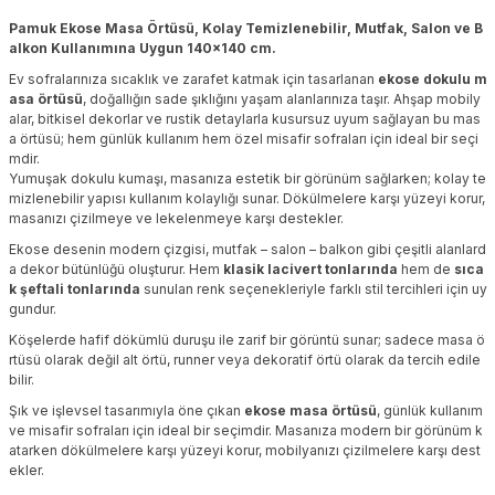
Pamuk Ekose Masa Örtüsü, Kolay Temizlenebilir, Mutfak, Salon ve B
alkon Kullanımına Uygun 140x140 cm.
Ev sofralarınıza sıcaklık ve zarafet katmak için tasarlanan
ekose dokulu m
asa örtüsü
, doğallığın sade şıklığını yaşam alanlarınıza taşır. Ahşap mobily
alar, bitkisel dekorlar ve rustik detaylarla kusursuz uyum sağlayan bu mas
a örtüsü; hem günlük kullanım hem özel misafir sofraları için ideal bir seçi
mdir.
Yumuşak dokulu kumaşı, masanıza estetik bir görünüm sağlarken; kolay te
mizlenebilir yapısı kullanım kolaylığı sunar. Dökülmelere karşı yüzeyi korur,
masanızı çizilmeye ve lekelenmeye karşı destekler.
Ekose desenin modern çizgisi, mutfak – salon – balkon gibi çeşitli alanlard
a dekor bütünlüğü oluşturur. Hem
klasik lacivert tonlarında
hem de
sıca
k şeftali tonlarında
sunulan renk seçenekleriyle farklı stil tercihleri için uy
gundur.
Köşelerde hafif dökümlü duruşu ile zarif bir görüntü sunar; sadece masa ö
rtüsü olarak değil alt örtü, runner veya dekoratif örtü olarak da tercih edile
bilir.
Şık ve işlevsel tasarımıyla öne çıkan
ekose masa örtüsü
, günlük kullanım
ve misafir sofraları için ideal bir seçimdir. Masanıza modern bir görünüm k
atarken dökülmelere karşı yüzeyi korur, mobilyanızı çizilmelere karşı dest
ekler.