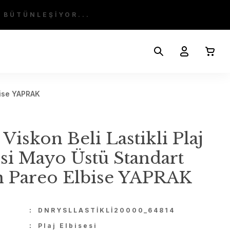
 BÜTÜNLEŞİYOR...
bise YAPRAK
Viskon Beli Lastikli Plaj
esi Mayo Üstü Standart
 Pareo Elbise YAPRAK
U
DNRYSLLASTİKLİ20000_64814
Plaj Elbisesi