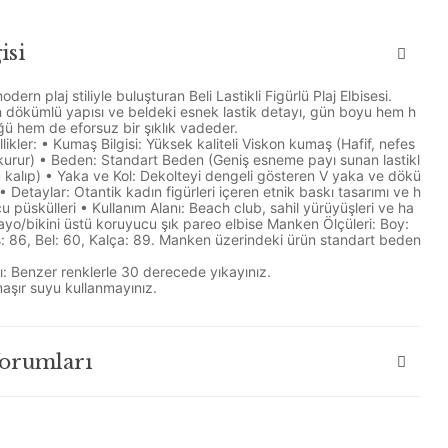
isi
modern plaj stiliyle buluşturan Beli Lastikli Figürlü Plaj Elbisesi.
 dökümlü yapısı ve beldeki esnek lastik detayı, gün boyu hem h
ğü hem de eforsuz bir şıklık vadeder.
ikler: • Kumaş Bilgisi: Yüksek kaliteli Viskon kumaş (Hafif, nefes
lı kurur) • Beden: Standart Beden (Geniş esneme payı sunan lastikl
u kalıp) • Yaka ve Kol: Dekolteyi dengeli gösteren V yaka ve dökü
• Detaylar: Otantik kadın figürleri içeren etnik baskı tasarımı ve h
cu püskülleri • Kullanım Alanı: Beach club, sahil yürüyüşleri ve ha
yo/bikini üstü koruyucu şık pareo elbise Manken Ölçüleri: Boy:
: 86, Bel: 60, Kalça: 89. Manken üzerindeki ürün standart beden
ı: Benzer renklerle 30 derecede yıkayınız.
aşır suyu kullanmayınız.
Yorumları