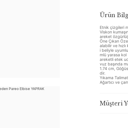
Ürün Bilg
Etnik çizgileri 
Viskon kumaşın
areket özgürlü
Öne Çıkan Özell
alabilir ve hız
i beliyle uyuml
mlü yarasa kol 
areketli etek u
vuz başında ma
1.74 cm, Göğüs
dir.
Yıkama Talimat
Ağartıcı ve çam
Müşteri 