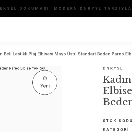
EKSEL DOKUMASI, MODERN DNRYSL TARZIYLA
n Beli Lastikli Plaj Elbisesi Mayo Üstü Standart Beden Pareo El
DNRYSL
Kadın 
Yeni
Elbis
Beden
STOK KOD
KATEGORI