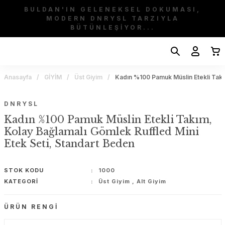
BULDAN'IN GELENEKSEL DOKUMASI,
MODERN DNRYSL TARZIYLA
BÜTÜNLEŞİYOR...
Anasayfa
GİYİM
Üst Giyim
Kadın %100 Pamuk Müslin Etekli Takı
DNRYSL
Kadın %100 Pamuk Müslin Etekli Takım,
Kolay Bağlamalı Gömlek Ruffled Mini
Etek Seti, Standart Beden
STOK KODU
1000
KATEGORI
Üst Giyim
,
Alt Giyim
ÜRÜN RENGI