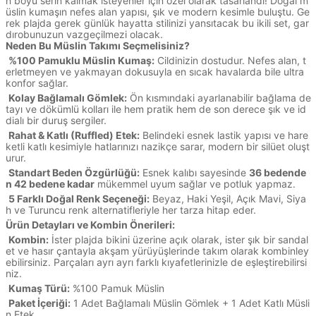
n boyu serin kalmak isteyenler için özel olarak tasarlandı! Doğal m
üslin kumaşın nefes alan yapısı, şık ve modern kesimle buluştu. Ge
rek plajda gerek günlük hayatta stilinizi yansıtacak bu ikili set, gar
dırobunuzun vazgeçilmezi olacak.
Neden Bu Müslin Takımı Seçmelisiniz?
%100 Pamuklu Müslin Kumaş:
Cildinizin dostudur. Nefes alan, t
erletmeyen ve yakmayan dokusuyla en sıcak havalarda bile ultra
konfor sağlar.
Kolay Bağlamalı Gömlek:
Ön kısmındaki ayarlanabilir bağlama de
tayı ve dökümlü kolları ile hem pratik hem de son derece şık ve id
dialı bir duruş sergiler.
Rahat & Katlı (Ruffled) Etek:
Belindeki esnek lastik yapısı ve hare
ketli katlı kesimiyle hatlarınızı nazikçe sarar, modern bir silüet oluşt
urur.
Standart Beden Özgürlüğü:
Esnek kalıbı sayesinde
36 bedende
n 42 bedene kadar
mükemmel uyum sağlar ve potluk yapmaz.
5 Farklı Doğal Renk Seçeneği:
Beyaz, Haki Yeşil, Açık Mavi, Siya
h ve Turuncu renk alternatifleriyle her tarza hitap eder.
Ürün Detayları ve Kombin Önerileri:
Kombin:
İster plajda bikini üzerine açık olarak, ister şık bir sandal
et ve hasır çantayla akşam yürüyüşlerinde takım olarak kombinley
ebilirsiniz. Parçaları ayrı ayrı farklı kıyafetlerinizle de eşleştirebilirsi
niz.
Kumaş Türü:
%100 Pamuk Müslin
Paket İçeriği:
1 Adet Bağlamalı Müslin Gömlek + 1 Adet Katlı Müsli
n Etek