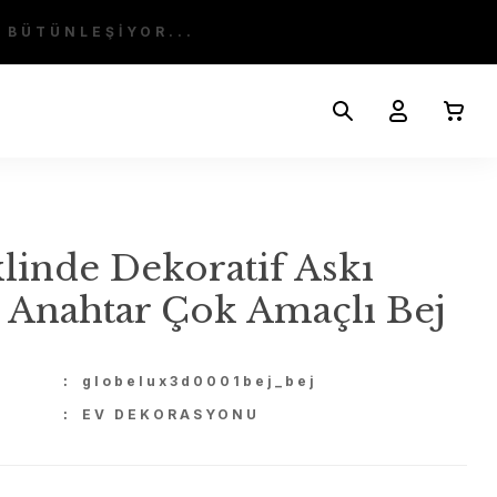
 BÜTÜNLEŞİYOR...
klinde Dekoratif Askı
 Anahtar Çok Amaçlı Bej
U
globelux3d0001bej_bej
EV DEKORASYONU