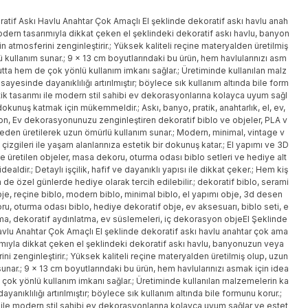
atif Askı Havlu Anahtar Çok Amaçlı El şeklinde dekoratif askı havlu anah
odern tasarımıyla dikkat çeken el şeklindeki dekoratif askı havlu, banyon
n atmosferini zenginleştirir.; Yüksek kaliteli reçine materyalden üretilmiş
 kullanım sunar.; 9 x 13 cm boyutlarındaki bu ürün, hem havlularınızı asm
utta hem de çok yönlü kullanım imkanı sağlar.; Üretiminde kullanılan malz
sayesinde dayanıklılığı artırılmıştır; böylece sık kullanım altında bile form
ik tasarımı ile modern stil sahibi ev dekorasyonlarına kolayca uyum sağl
 dokunuş katmak için mükemmeldir.; Askı, banyo, pratik, anahtarlık, el, ev,
n, Ev dekorasyonunuzu zenginleştiren dekoratif biblo ve objeler, PLA v
den üretilerek uzun ömürlü kullanım sunar.; Modern, minimal, vintage v
izgileri ile yaşam alanlarınıza estetik bir dokunuş katar.; El yapımı ve 3D
le üretilen objeler, masa dekoru, oturma odası biblo setleri ve hediye alt
 idealdir.; Detaylı işçilik, hafif ve dayanıklı yapısı ile dikkat çeker.; Hem kiş
 de özel günlerde hediye olarak tercih edilebilir.; dekoratif biblo, serami
bje, reçine biblo, modern biblo, minimal biblo, el yapımı obje, 3d desen
u, oturma odası biblo, hediye dekoratif obje, ev aksesuarı, biblo seti, e
ma, dekoratif aydınlatma, ev süslemeleri, iç dekorasyon objeEl Şeklinde
avlu Anahtar Çok Amaçlı El şeklinde dekoratif askı havlu anahtar çok ama
ımıyla dikkat çeken el şeklindeki dekoratif askı havlu, banyonuzun veya
ini zenginleştirir.; Yüksek kaliteli reçine materyalden üretilmiş olup, uzun
unar.; 9 x 13 cm boyutlarındaki bu ürün, hem havlularınızı asmak için idea
 çok yönlü kullanım imkanı sağlar.; Üretiminde kullanılan malzemelerin ka
ayanıklılığı artırılmıştır; böylece sık kullanım altında bile formunu korur.;
 ile modern stil sahibi ev dekorasyonlarına kolayca uyum sağlar ve estet