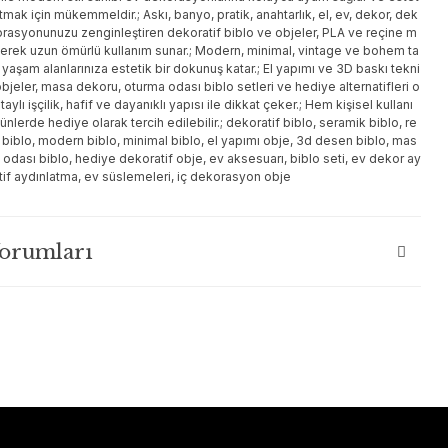
tmak için mükemmeldir.; Askı, banyo, pratik, anahtarlık, el, ev, dekor, dek
rasyonunuzu zenginleştiren dekoratif biblo ve objeler, PLA ve reçine m
erek uzun ömürlü kullanım sunar.; Modern, minimal, vintage ve bohem ta
le yaşam alanlarınıza estetik bir dokunuş katar.; El yapımı ve 3D baskı tekni
 objeler, masa dekoru, oturma odası biblo setleri ve hediye alternatifleri o
etaylı işçilik, hafif ve dayanıklı yapısı ile dikkat çeker.; Hem kişisel kullanı
lerde hediye olarak tercih edilebilir.; dekoratif biblo, seramik biblo, re
 biblo, modern biblo, minimal biblo, el yapımı obje, 3d desen biblo, mas
odası biblo, hediye dekoratif obje, ev aksesuarı, biblo seti, ev dekor ay
tif aydınlatma, ev süslemeleri, iç dekorasyon obje
Yorumları