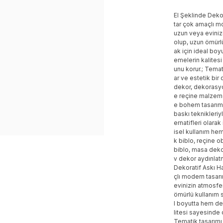
El Şeklinde Dekor
tar çok amaçlı m
uzun veya evinizi
olup, uzun ömürlü
ak için ideal boy
emelerin kalitesi 
unu korur.; Temat
ar ve estetik bir
dekor, dekorasyo
e reçine malzeme
e bohem tasarım ç
baskı teknikleriy
ernatifleri olarak
isel kullanım hem
k biblo, reçine o
biblo, masa dekor
v dekor aydınlat
Dekoratif Askı H
çlı modern tasar
evinizin atmosfer
ömürlü kullanım s
l boyutta hem de
litesi sayesinde d
Tematik tasarımı