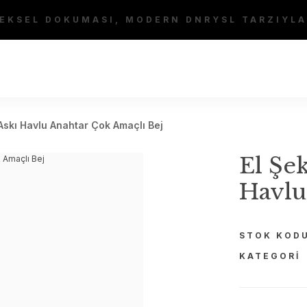
EKSEL DOKUMASI, MODERN DNRYSL TARZIYLA
 Askı Havlu Anahtar Çok Amaçlı Bej
El Şe
Havlu
STOK KOD
KATEGORI