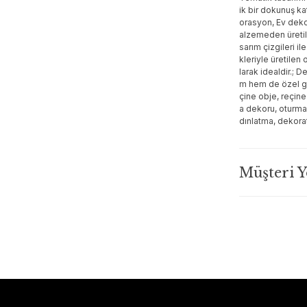
ik bir dokunuş ka
orasyon, Ev deko
alzemeden üretil
sarım çizgileri i
kleriyle üretilen
larak idealdir.; D
m hem de özel gün
çine obje, reçine
a dekoru, oturma 
dınlatma, dekora
Müşteri 