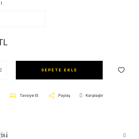
I
TL
SEPETE EKLE
Tavsiye Et
Paylaş
Karşılaştır
isi