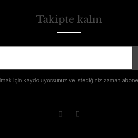
Takipte kalın
almak için kaydoluyorsunuz ve istediğiniz zaman abonelik