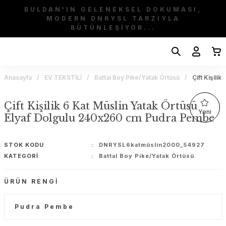
BULDAN'IN GELENEKSEL DOKUMASI,
MODERN DNRYSL TARZIYLA
BÜTÜNLEŞİYOR...
Anasayfa
EV TEKSTİLİ
Battal Boy Pike/Yatak Örtüsü
Çift Kişili
Çift Kişilik 6 Kat Müslin Yatak Örtüsü
Yeni
Elyaf Dolgulu 240x260 cm Pudra Pembe
STOK KODU
DNRYSL6katmüslin2000_54927
KATEGORI
Battal Boy Pike/Yatak Örtüsü
ÜRÜN RENGI