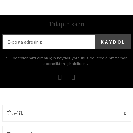
Takipte kalın
KAYDOL
* E-postalarımızı almak için kaydoluyorsunuz ve istediğiniz zaman
abonelikten çıkabilirsiniz.
Üyelik