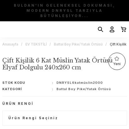
BULDAN'IN GELENEKSEL DOKUMASI,
MODERN DNRYSL TARZIYLA
BÜTÜNLEŞİYOR...
Anasayfa
EV TEKSTİLİ
Battal Boy Pike/Yatak Örtüsü
Çift Kişili
Çift Kişilik 6 Kat Müslin Yatak Örtüsü
Yeni
Elyaf Dolgulu 240x260 cm
STOK KODU
DNRYSL6katmüslin2000
KATEGORI
Battal Boy Pike/Yatak Örtüsü
ÜRÜN RENGI