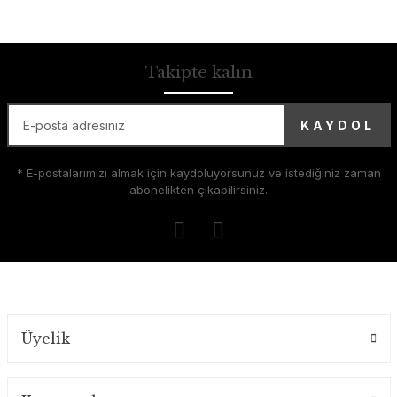
Takipte kalın
KAYDOL
* E-postalarımızı almak için kaydoluyorsunuz ve istediğiniz zaman
abonelikten çıkabilirsiniz.
Üyelik