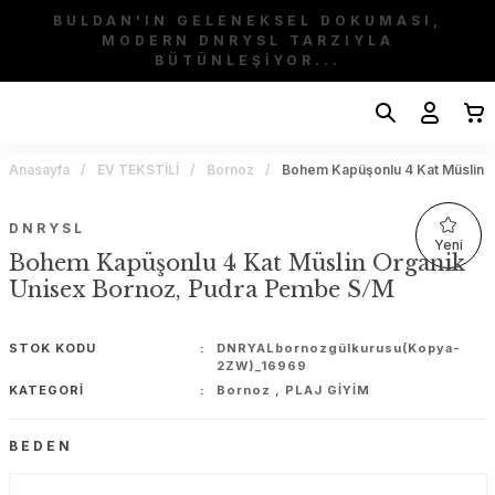
BULDAN'IN GELENEKSEL DOKUMASI,
MODERN DNRYSL TARZIYLA
BÜTÜNLEŞİYOR...
Anasayfa
EV TEKSTİLİ
Bornoz
Bohem Kapüşonlu 4 Kat Müslin 
DNRYSL
Yeni
Bohem Kapüşonlu 4 Kat Müslin Organik
Unisex Bornoz, Pudra Pembe S/M
STOK KODU
DNRYALbornozgülkurusu(Kopya-
2ZW)_16969
KATEGORI
Bornoz
,
PLAJ GİYİM
BEDEN