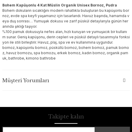
Bohem Kapüşonlu 4 Kat Müslin Organik Unisex Bornoz, Pudra
Bohem dokuların sıcaklığını modern rahatlıkla buluşturan bu kapüşonlu bor
noz, evde spa keyfi yaşamanız için tasarlandı. Havuz başında, hamamda v
eya duş sonrası… Yumuşak dokusu ve zarif püskül detaylarıyla günün her
anında şıklığı taşıyor.
%100 pamuk dokusuyla nefes alan, hızlı kuruyan ve yumuşacık bir kullanı
m sunar. Geniş kapüşonu, derin cepleri ve püskül detaylı tasarımıyla fonksi
yon ile stili birleştirir. Havuz, plaj, spa ve ev kullanımına uygundur.
bornoz, kapüşonlu bornoz, püsküllü bornoz, bohem bornoz, pamuk borno
z, havuz bornozu, spa bornozu, erkek bornoz, kadın bornoz, organik pam
uk, bathrobe, kimono bathrobe
Müşteri Yorumları
Takipte kalın