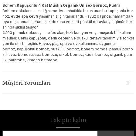
Bohem Kapüşonlu 4 Kat Müslin Organik Unisex Bornoz, Pudra
Bohem dokuların sıcaklığını modern rahatlıkla buluşturan bu kapüşonlu bor
noz, evde spa keyfi yaşamanız için tasarlandı. Havuz başında, hamamda v
eya duş sonrası… Yumuşak dokusu ve zarif püskül detaylarıyla günün her
anında şıklığı taşıyor.
%100 pamuk dokusuyla nefes alan, hızlı kuruyan ve yumuşacık bir kullanı
m sunar. Geniş kapüşonu, derin cepleri ve püskül detaylı tasarımıyla fonksi
yon ile stili birleştirir. Havuz, plaj, spa ve ev kullanımına uygundur.
bornoz, kapüşonlu bornoz, püsküllü bornoz, bohem bornoz, pamuk borno
z, havuz bornozu, spa bornozu, erkek bornoz, kadın bornoz, organik pam
uk, bathrobe, kimono bathrobe
Müşteri Yorumları
Takipte kalın