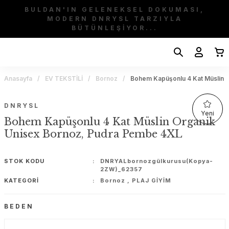
BULDAN'IN GELENEKSEL DOKUMASI,
MODERN DNRYSL TARZIYLA
BÜTÜNLEŞİYOR...
Anasayfa
EV TEKSTİLİ
Bornoz
Bohem Kapüşonlu 4 Kat Müslin 
DNRYSL
Yeni
Bohem Kapüşonlu 4 Kat Müslin Organik
Unisex Bornoz, Pudra Pembe 4XL
STOK KODU
DNRYALbornozgülkurusu(Kopya-
2ZW)_62357
KATEGORI
Bornoz
,
PLAJ GİYİM
BEDEN