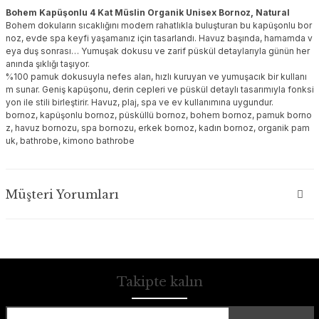
Bohem Kapüşonlu 4 Kat Müslin Organik Unisex Bornoz, Natural
Bohem dokuların sıcaklığını modern rahatlıkla buluşturan bu kapüşonlu bor
noz, evde spa keyfi yaşamanız için tasarlandı. Havuz başında, hamamda v
eya duş sonrası… Yumuşak dokusu ve zarif püskül detaylarıyla günün her
anında şıklığı taşıyor.
%100 pamuk dokusuyla nefes alan, hızlı kuruyan ve yumuşacık bir kullanı
m sunar. Geniş kapüşonu, derin cepleri ve püskül detaylı tasarımıyla fonksi
yon ile stili birleştirir. Havuz, plaj, spa ve ev kullanımına uygundur.
bornoz, kapüşonlu bornoz, püsküllü bornoz, bohem bornoz, pamuk borno
z, havuz bornozu, spa bornozu, erkek bornoz, kadın bornoz, organik pam
uk, bathrobe, kimono bathrobe
Müşteri Yorumları
Takipte kalın