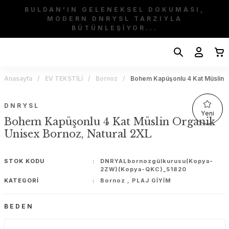
BULDAN'IN GELENEKSEL DOKUMASI,
MODERN DNRYSL TARZIYLA
BÜTÜNLEŞİYOR...
Anasayfa
EV TEKSTİLİ
Bornoz
Bohem Kapüşonlu 4 Kat Müslin O
DNRYSL
Yeni
Bohem Kapüşonlu 4 Kat Müslin Organik
Unisex Bornoz, Natural 2XL
STOK KODU
DNRYALbornozgülkurusu(Kopya-
2ZW)(Kopya-QKC)_51820
KATEGORI
Bornoz
,
PLAJ GİYİM
BEDEN