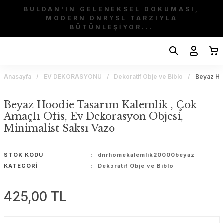
BULDAN'IN GELENEKSEL DOKUMASI,
MODERN DNRYSL TARZIYLA
BÜTÜNLEŞİYOR...
Anasayfa
EV DEKORASYONU
Dekoratif Obje ve Biblo
Beyaz Hoo
Beyaz Hoodie Tasarım Kalemlik , Çok
Amaçlı Ofis, Ev Dekorasyon Objesi,
Minimalist Saksı Vazo
STOK KODU
dnrhomekalemlik20000beyaz
KATEGORI
Dekoratif Obje ve Biblo
425,00 TL