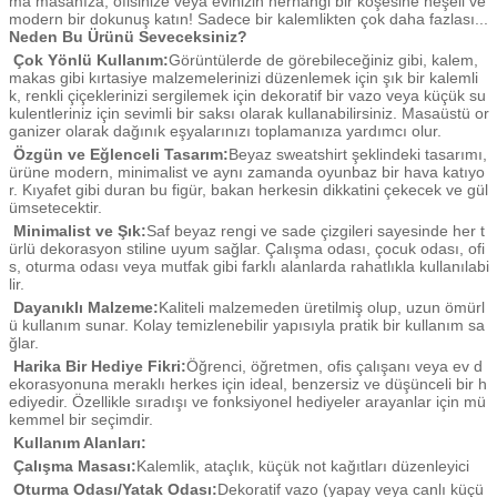
ma masanıza, ofisinize veya evinizin herhangi bir köşesine neşeli ve
modern bir dokunuş katın! Sadece bir kalemlikten çok daha fazlası...
Neden Bu Ürünü Seveceksiniz?
Çok Yönlü Kullanım:
Görüntülerde de görebileceğiniz gibi, kalem,
makas gibi kırtasiye malzemelerinizi düzenlemek için şık bir kalemli
k, renkli çiçeklerinizi sergilemek için dekoratif bir vazo veya küçük su
kulentleriniz için sevimli bir saksı olarak kullanabilirsiniz. Masaüstü or
ganizer olarak dağınık eşyalarınızı toplamanıza yardımcı olur.
Özgün ve Eğlenceli Tasarım:
Beyaz sweatshirt şeklindeki tasarımı,
ürüne modern, minimalist ve aynı zamanda oyunbaz bir hava katıyo
r. Kıyafet gibi duran bu figür, bakan herkesin dikkatini çekecek ve gül
ümsetecektir.
Minimalist ve Şık:
Saf beyaz rengi ve sade çizgileri sayesinde her t
ürlü dekorasyon stiline uyum sağlar. Çalışma odası, çocuk odası, ofi
s, oturma odası veya mutfak gibi farklı alanlarda rahatlıkla kullanılabi
lir.
Dayanıklı Malzeme:
Kaliteli malzemeden üretilmiş olup, uzun ömürl
ü kullanım sunar. Kolay temizlenebilir yapısıyla pratik bir kullanım sa
ğlar.
Harika Bir Hediye Fikri:
Öğrenci, öğretmen, ofis çalışanı veya ev d
ekorasyonuna meraklı herkes için ideal, benzersiz ve düşünceli bir h
ediyedir. Özellikle sıradışı ve fonksiyonel hediyeler arayanlar için mü
kemmel bir seçimdir.
Kullanım Alanları:
Çalışma Masası:
Kalemlik, ataçlık, küçük not kağıtları düzenleyici
Oturma Odası/Yatak Odası:
Dekoratif vazo (yapay veya canlı küçü