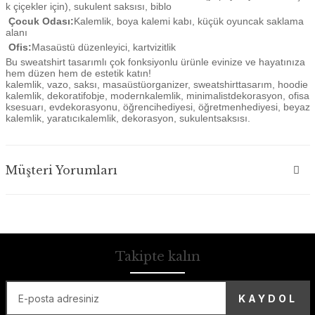
k çiçekler için), sukulent saksısı, biblo
Çocuk Odası:
Kalemlik, boya kalemi kabı, küçük oyuncak saklama
alanı
Ofis:
Masaüstü düzenleyici, kartvizitlik
Bu sweatshirt tasarımlı çok fonksiyonlu ürünle evinize ve hayatınıza
hem düzen hem de estetik katın!
kalemlik, vazo, saksı, masaüstüorganizer, sweatshirttasarım, hoodie
kalemlik, dekoratifobje, modernkalemlik, minimalistdekorasyon, ofisa
ksesuarı, evdekorasyonu, öğrencihediyesi, öğretmenhediyesi, beyaz
kalemlik, yaratıcıkalemlik, dekorasyon, sukulentsaksısı.
Müşteri Yorumları
Takipte kalın
KAYDOL