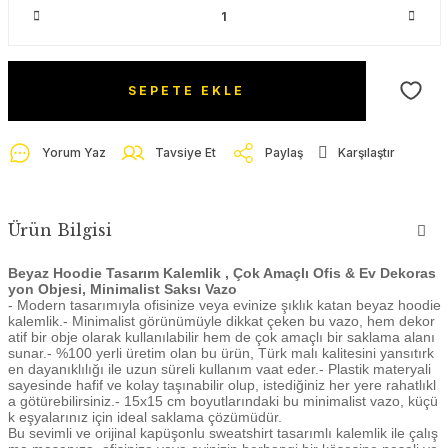
SEPETE EKLE
Yorum Yaz
Tavsiye Et
Paylaş
Karşılaştır
Ürün Bilgisi
Beyaz Hoodie Tasarım Kalemlik , Çok Amaçlı Ofis & Ev Dekoras
yon Objesi, Minimalist Saksı Vazo
- Modern tasarımıyla ofisinize veya evinize şıklık katan beyaz hoodie
kalemlik.- Minimalist görünümüyle dikkat çeken bu vazo, hem dekor
atif bir obje olarak kullanılabilir hem de çok amaçlı bir saklama alanı
sunar.- %100 yerli üretim olan bu ürün, Türk malı kalitesini yansıtırk
en dayanıklılığı ile uzun süreli kullanım vaat eder.- Plastik materyali
sayesinde hafif ve kolay taşınabilir olup, istediğiniz her yere rahatlıkl
a götürebilirsiniz.- 15x15 cm boyutlarındaki bu minimalist vazo, küçü
k eşyalarınız için ideal saklama çözümüdür.
Bu sevimli ve orijinal kapüşonlu sweatshirt tasarımlı kalemlik ile çalış