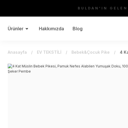
BULDAN'IN GELEN
Ürünler
Hakkımızda
Blog
Anasayfa
EV TEKSTİLİ
Bebek&Çocuk Pike
4 K