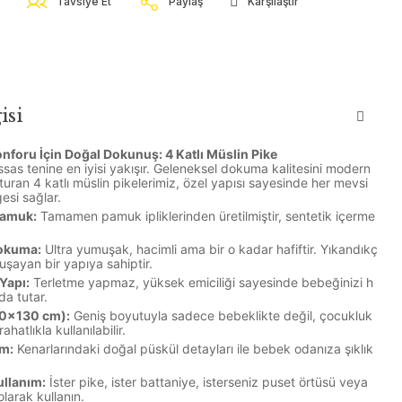
Tavsiye Et
Paylaş
Karşılaştır
isi
nforu İçin Doğal Dokunuş: 4 Katlı Müslin Pike
sas tenine en iyisi yakışır. Geleneksel dokuma kalitesini modern
turan 4 katlı müslin pikelerimiz, özel yapısı sayesinde her mevsi
esi sağlar.
Pamuk:
Tamamen pamuk ipliklerinden üretilmiştir, sentetik içerme
Dokuma:
Ultra yumuşak, hacimli ama bir o kadar hafiftir. Yıkandıkç
şayan bir yapıya sahiptir.
 Yapı:
Terletme yapmaz, yüksek emiciliği sayesinde bebeğinizi h
da tutar.
00x130 cm):
Geniş boyutuyla sadece bebeklikte değil, çocukluk
atlıkla kullanılabilir.
m:
Kenarlarındaki doğal püskül detayları ile bebek odanıza şıklık
llanım:
İster pike, ister battaniye, isterseniz puset örtüsü veya
larak kullanın.