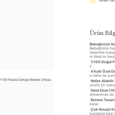
Yorum Yaz
Ürün Bilg
Bebeğinizin Ko
Bebeğinizin has
tasarımla buluş
m ideal ısı deng
%100 Doğal 
z.
4 Katlı Özel 
a daha da yumu
Nefes Alabilir
uzurlu bir uyku
İdeal Ebat (1
döneminde de rah
Bohem Tasarı
katar.
Çok Amaçlı Ku
kurulama bezi o