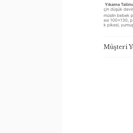
Yıkama Talima
çin düşük devird
müslin bebek p
esi 100x130, p
k pikesi, yumuş
Müşteri 