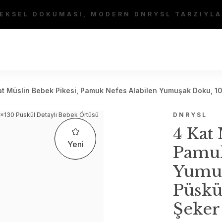
EKSEL DOKUMASI, MODERN DNRYSL TARZIYLA
at Müslin Bebek Pikesi, Pamuk Nefes Alabilen Yumuşak Doku, 1
DNRYSL
4 Kat
Yeni
Pamuk
Yumuş
Püskü
Şeke