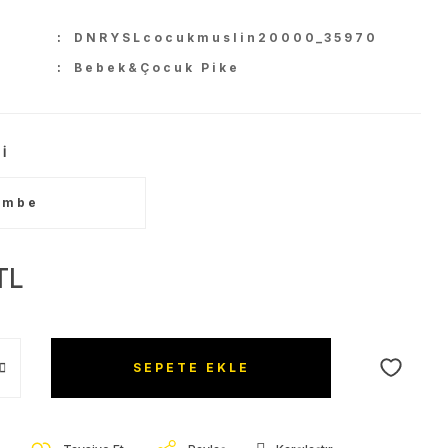
U
DNRYSLcocukmuslin20000_35970
Bebek&Çocuk Pike
I
TL
SEPETE EKLE