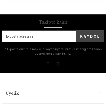
Takipte kalın
KAYDOL
* E-postalarımızı almak için kaydoluyorsunuz ve istediğiniz zaman
abonelikten çıkabilirsiniz.
Üyelik