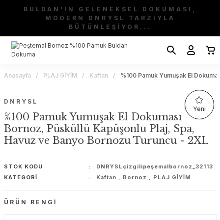
BULDAN'IN GELENEKSEL DOKUMASI,
MODERN DNRYSL TARZIYLA
BÜTÜNLEŞİYOR...
Anasayfa
PLAJ GİYİM
Kaftan
%100 Pamuk Yumuşak El Dokuması 
DNRYSL
Yeni
%100 Pamuk Yumuşak El Dokuması
Bornoz, Püsküllü Kapüşonlu Plaj, Spa,
Havuz ve Banyo Bornozu Turuncu - 2XL
STOK KODU
DNRYSLçizgilipeşemalbornoz_32113
KATEGORI
Kaftan
,
Bornoz
,
PLAJ GİYİM
ÜRÜN RENGI