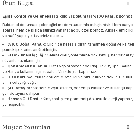
Ürün Bilgisi
Eşsiz Konfor ve Geleneksel Şıklık: El Dokuması %100 Pamuk Bornoz
Buldan el dokuması geleneğini modern tasarımla buluşturduk. Hem banyo
sonrası hem de plajda stilinizi yansıtacak bu özel bornoz, yüksek emiciliği
ve hafif yapısıyla favoriniz olacak.
%100 Doğal Pamuk:
Cildinize nefes aldıran, tamamen doğal ve kaliteli
pamuk ipliklerinden üretilmiştir.
El Dokuması İşçiliği:
Geleneksel yöntemlerle dokunmuş, her bir detay
ı özenle hazırlanmıştır.
Çok Amaçlı Kullanım:
Hafif yapısı sayesinde Plaj, Havuz, Spa, Sauna
ve Banyo kullanımı için idealdir. Valizde yer kaplamaz.
Hızlı Kuruma:
Yüksek su emici özelliği ve hızlı kuruyan dokusu ile kull
anım kolaylığı sağlar.
Şık Detaylar:
Modern çizgili tasarım, bohem püsküller ve kullanışlı kap
şon detayına sahiptir.
Hassas Cilt Dostu:
Kimyasal işlem görmemiş dokusu ile alerji yapmaz,
yumuşacıktır.
Müşteri Yorumları