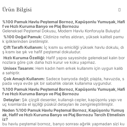
Ürün Bilgisi
%100 Pamuk Havlu Peştemal Bornoz, Kapüşonlu Yumuşak, Hafi
f ve Hızlı Kuruma Banyo ve Plaj Bornozu
Geleneksel Peştemal Dokusu, Modern Havlu Konforuyla Buluştu!
%100 Doğal Pamuk:
Cildinize nefes aldıran, yüksek kaliteli pamu
k ipliklerinden üretilmiştir.
Çift Taraflı Kullanım:
İç kısmı su emiciliği yüksek havlu dokulu, dı
ş kısmı ise şık ve hafif peştemal dokuludur.
Hızlı Kuruma Özelliği:
Hafif yapısı sayesinde geleneksel kalın bor
nozlara göre çok daha hızlı kurur ve koku yapmaz.
Unisex Tasarım:
Hem kadın hem erkek kullanımı için uygun kalıb
a sahiptir.
Çok Amaçlı Kullanım:
Sadece banyoda değil; plajda, havuzda, s
pada veya evde şık bir sabahlık olarak kullanıma uygundur.
%100 Pamuk Havlu Peştemal Bornoz, Kapüşonlu Yumuşak, Hafi
f ve Hızlı Kuruma Banyo ve Plaj Bornozu
Detaylar:
Şık çizgili desenler, kullanışlı cepler, kapüşonlu yapı ve
uç kısımlarda el işçiliği püskül detayları ile zenginleştirilmiştir.
Neden %100 Pamuk Havlu Peştemal Bornoz, Kapüşonlu Yumuş
ak, Hafif ve Hızlı Kuruma Banyo ve Plaj Bornozu Tercih Etmelisin
iz?
bu havlu peştemal bornoz, banyo sonrası ağırlık yapmadan sizi ku