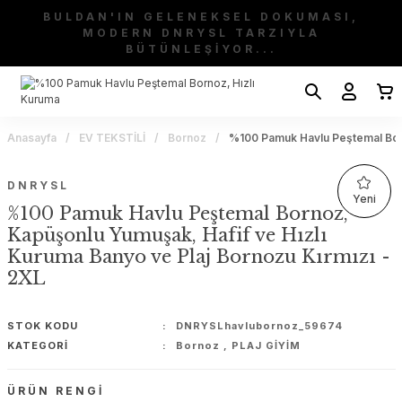
BULDAN'IN GELENEKSEL DOKUMASI,
MODERN DNRYSL TARZIYLA
BÜTÜNLEŞİYOR...
Anasayfa
EV TEKSTİLİ
Bornoz
%100 Pamuk Havlu Peştemal Born
DNRYSL
Yeni
%100 Pamuk Havlu Peştemal Bornoz,
Kapüşonlu Yumuşak, Hafif ve Hızlı
Kuruma Banyo ve Plaj Bornozu Kırmızı -
2XL
STOK KODU
DNRYSLhavlubornoz_59674
KATEGORI
Bornoz
,
PLAJ GİYİM
ÜRÜN RENGI