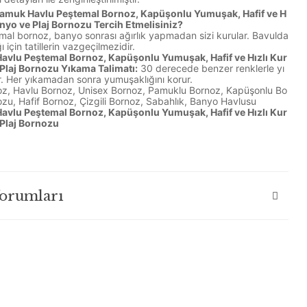
muk Havlu Peştemal Bornoz, Kapüşonlu Yumuşak, Hafif ve H
nyo ve Plaj Bornozu Tercih Etmelisiniz?
mal bornoz, banyo sonrası ağırlık yapmadan sizi kurular. Bavulda
için tatillerin vazgeçilmezidir.
vlu Peştemal Bornoz, Kapüşonlu Yumuşak, Hafif ve Hızlı Kur
Plaj Bornozu Yıkama Talimatı:
30 derecede benzer renklerle yı
r. Her yıkamadan sonra yumuşaklığını korur.
z, Havlu Bornoz, Unisex Bornoz, Pamuklu Bornoz, Kapüşonlu Bo
ozu, Hafif Bornoz, Çizgili Bornoz, Sabahlık, Banyo Havlusu
vlu Peştemal Bornoz, Kapüşonlu Yumuşak, Hafif ve Hızlı Kur
Plaj Bornozu
Yorumları