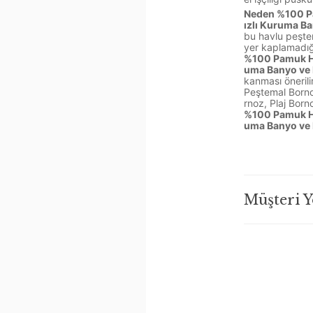
Neden %100 Pa
ızlı Kuruma Ba
bu havlu peşte
yer kaplamadığı 
%100 Pamuk Ha
uma Banyo ve 
kanması önerili
Peştemal Borno
rnoz, Plaj Born
%100 Pamuk Ha
uma Banyo ve 
Müşteri 