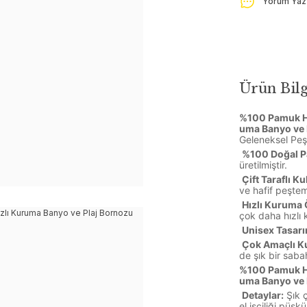
Yorum Yaz
Ürün Bilg
%100 Pamuk Ha
uma Banyo ve 
Geleneksel Peş
%100 Doğal 
üretilmiştir.
Çift Taraflı Ku
ve hafif peşte
Hızlı Kuruma Ö
çok daha hızlı
Unisex Tasarı
Çok Amaçlı Ku
de şık bir saba
%100 Pamuk Ha
uma Banyo ve 
Detaylar:
Şık ç
el işçiliği püskü