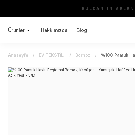
BULDAN'IN GELEN
Ürünler
Hakkımızda
Blog
Anasayfa
EV TEKSTİLİ
Bornoz
%100 Pamuk Havl