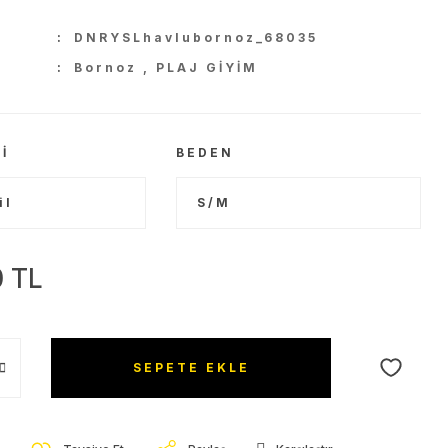
U
DNRYSLhavlubornoz_68035
Bornoz
,
PLAJ GİYİM
I
BEDEN
0 TL
SEPETE EKLE