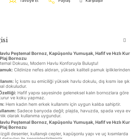
Tavsiye Et
Paylaş
Karşılaştır
isi
vlu Peştemal Bornoz, Kapüşonlu Yumuşak, Hafif ve Hızlı Kur
Plaj Bornozu
temal Dokusu, Modern Havlu Konforuyla Buluştu!
Pamuk:
Cildinize nefes aldıran, yüksek kaliteli pamuk ipliklerinden
llanım:
İç kısmı su emiciliği yüksek havlu dokulu, dış kısmı ise şık
mal dokuludur.
zelliği:
Hafif yapısı sayesinde geleneksel kalın bornozlara göre
 kurur ve koku yapmaz.
m:
Hem kadın hem erkek kullanımı için uygun kalıba sahiptir.
llanım:
Sadece banyoda değil; plajda, havuzda, spada veya ev
hlık olarak kullanıma uygundur.
vlu Peştemal Bornoz, Kapüşonlu Yumuşak, Hafif ve Hızlı Kur
Plaj Bornozu
izgili desenler, kullanışlı cepler, kapüşonlu yapı ve uç kısımlarda
l detayları ile zenginleştirilmiştir.