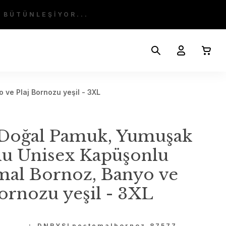
 BÜTÜNLEŞİYOR...
ve Plaj Bornozu yeşil - 3XL
Doğal Pamuk, Yumuşak
u Unisex Kapüşonlu
mal Bornoz, Banyo ve
Bornozu yeşil - 3XL
U
DNRYSLpeştemalbornoz_87577