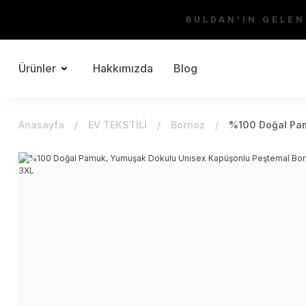
BULDAN'IN GELEN
Ürünler
Hakkımızda
Blog
Anasayfa
EV TEKSTİLİ
Bornoz
%100 Doğal Pam