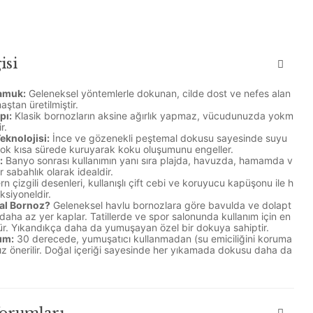
isi
amuk:
Geleneksel yöntemlerle dokunan, cilde dost ve nefes alan
tan üretilmiştir.
pı:
Klasik bornozların aksine ağırlık yapmaz, vücudunuzda yokm
r.
eknolojisi:
İnce ve gözenekli peştemal dokusu sayesinde suyu
çok kısa sürede kuruyarak koku oluşumunu engeller.
:
Banyo sonrası kullanımın yanı sıra plajda, havuzda, hamamda v
r sabahlık olarak idealdir.
 çizgili desenleri, kullanışlı çift cebi ve koruyucu kapüşonu ile h
ksiyoneldir.
al Bornoz?
Geleneksel havlu bornozlara göre bavulda ve dolapt
daha az yer kaplar. Tatillerde ve spor salonunda kullanım için en
r. Yıkandıkça daha da yumuşayan özel bir dokuya sahiptir.
ım:
30 derecede, yumuşatıcı kullanmadan (su emiciliğini koruma
ız önerilir. Doğal içeriği sayesinde her yıkamada dokusu daha da
Yorumları