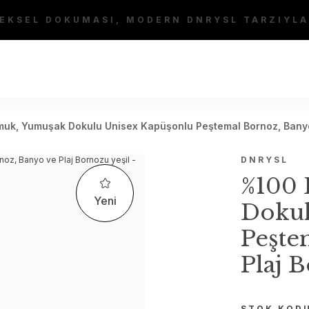
EKSEL DOKUMASI, MODERN DNRYSL TARZIYLA
uk, Yumuşak Dokulu Unisex Kapüşonlu Peştemal Bornoz, Banyo 
DNRYSL
%100 
Yeni
Dokul
Peşte
Plaj 
STOK KOD