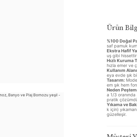
Ürün Bilg
%100 Doğal P
saf pamuk kumaş
Ekstra Hafif Ya
uş gibi hissettiri
Hızlı Kuruma T
hızla emer ve 
Kullanım Alanı
eya evde şık bi
Tasarım:
Modern
em şık hem fon
Neden Peştem
a 1/3 oranında 
pratik çözümdü
Yıkama ve Bak
k için) yıkaman
güzelleşir.
Müşteri 