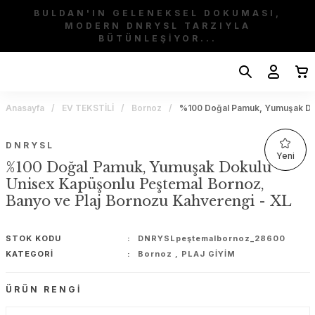
BULDAN'IN GELENEKSEL DOKUMASI,
MODERN DNRYSL TARZIYLA
BÜTÜNLEŞİYOR...
Anasayfa
EV TEKSTİLİ
Bornoz
%100 Doğal Pamuk, Yumuşak Dok
DNRYSL
Yeni
%100 Doğal Pamuk, Yumuşak Dokulu
Unisex Kapüşonlu Peştemal Bornoz,
Banyo ve Plaj Bornozu Kahverengi - XL
STOK KODU
DNRYSLpeştemalbornoz_28600
KATEGORI
Bornoz
,
PLAJ GİYİM
ÜRÜN RENGI