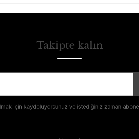
Takipte kalın
almak için kaydoluyorsunuz ve istediğiniz zaman abonelik